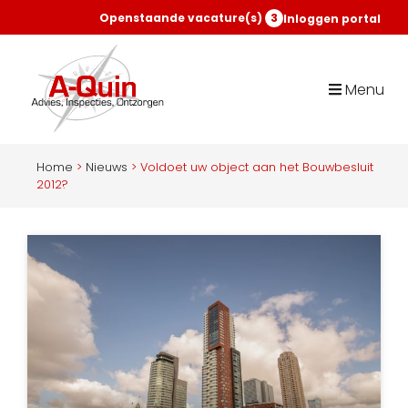
Openstaande vacature(s)
3
Inloggen portal
Menu
Home
>
Nieuws
>
Voldoet uw object aan het Bouwbesluit
2012?