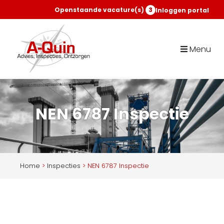
Openstaande vacature(s)
3
Inloggen portal
Menu
NEN 6787 Inspectie
Home
>
Inspecties
>
NEN 6787 Inspectie