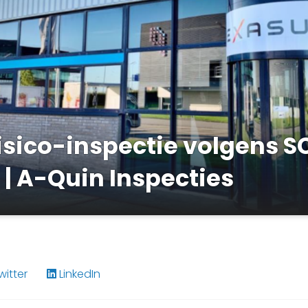
sico-inspectie volgens SC
| A-Quin Inspecties
itter
LinkedIn