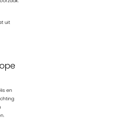
oorzaak.
t uit
cope
lis en
ichting
n
n.