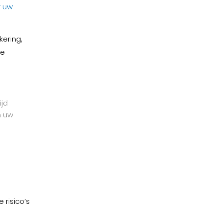
r uw
kering,
de
ijd
n uw
-
 risico’s