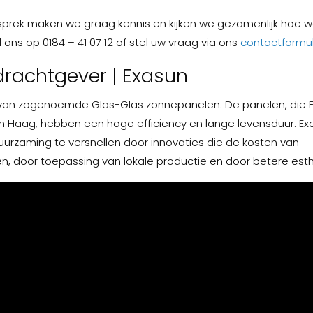
esprek maken we graag kennis en kijken we gezamenlijk hoe w
l ons op 0184 – 41 07 12 of stel uw vraag via ons
contactformul
rachtgever | Exasun
 van zogenoemde Glas-Glas zonnepanelen. De panelen, die 
en Haag, hebben een hoge efficiency en lange levensduur. Ex
duurzaming te versnellen door innovaties die de kosten van
, door toepassing van lokale productie en door betere esth