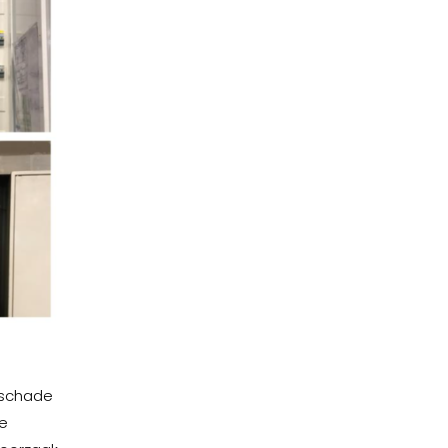
 schade
de