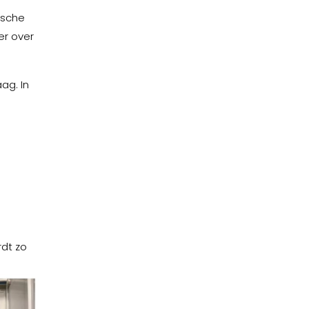
ische
er over
ag. In
rdt zo