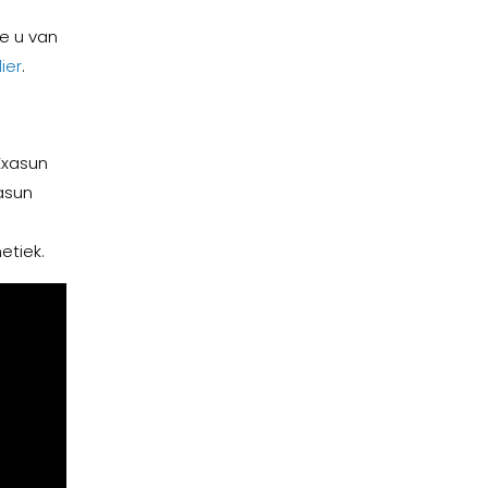
e u van
ier
.
Exasun
asun
etiek.