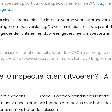
inspectierapport van onze specialisten eruit ziet?
Vraag hie
age aan.
isico-inspectie dient te laten uitvoeren voor uw brandverze
vragen om een verklaring. De verklaring dient als bewijs dat 
geldende richtlijnen en door een gecertifieerd inspecteur is
drisico-inspectie laat uitvoeren door A-Quin ontvangt u alt
ing van Scope 10-inspectie,
zodat u deze kunt overleggen aa
 10 inspectie laten uitvoeren? | A
ectie volgens SCIOS Scope 10 worden brandrisico’s in kaart
u aanvullend hierop ook bijstaan met advies over hoe u deze
en is immers beter dan blussen!