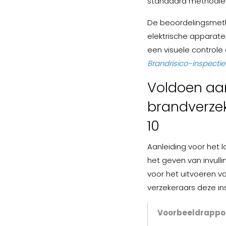
standaard methodiek 
De beoordelingsmetho
elektrische apparaten
een visuele controle
Brandrisico-inspecti
Voldoen aa
brandverzek
10
Aanleiding voor het l
het geven van invulli
voor het uitvoeren v
verzekeraars deze in
Voorbeeldrappor