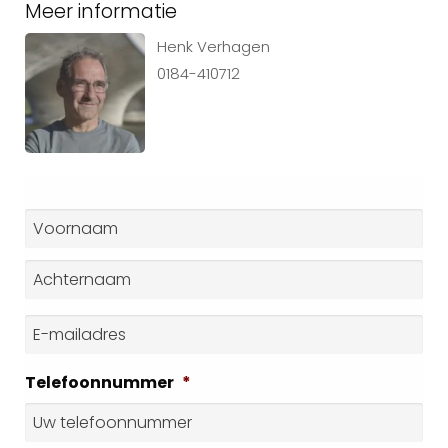
Meer informatie
Henk Verhagen
0184-410712
Naam
*
Voornaam
Achternaam
E-
mailadres
*
Telefoonnummer
*