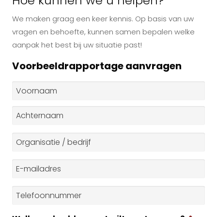
Hoe kunnen we u helpen?
We maken graag een keer kennis. Op basis van uw
vragen en behoefte, kunnen samen bepalen welke
aanpak het best bij uw situatie past!
Voorbeeldrapportage aanvragen
Naam
*
Voornaam
Achternaam
Organisatie
/
bedrijf
*
E-
mailadres
*
Telefoonnummer
*