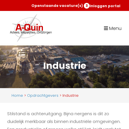
Openstaande vacature(s)
3
Inloggen portal
Menu
Industrie
Home
>
Opdrachtgevers
>
Industrie
Stilstand is achteruitgang. Bijna nergens is dit zo
duidelijk merkbaar als binnen industriële omgevingen.