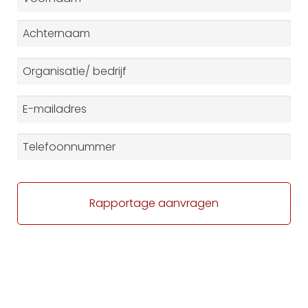
Voornaam
Achternaam
Organisatie
/
bedrijf
*
E-
mailadres
*
Telefoonnummer
*