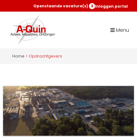
Openstaande vacature(s)
3
Inloggen portal
Menu
Home
>
Opdrachtgevers