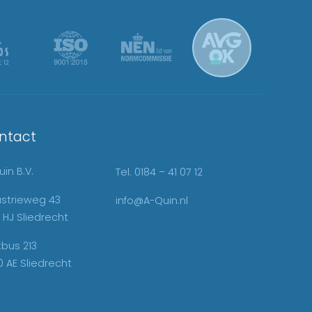
ntact
in B.V.
Tel. 0184 – 41 07 12
ustrieweg 43
info@A-Quin.nl
 HJ Sliedrecht
tbus 213
0 AE Sliedrecht