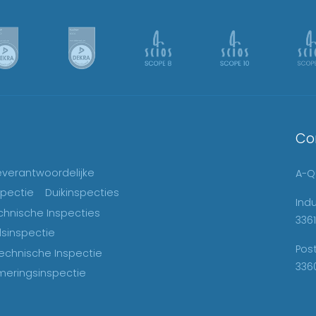
Co
ieverantwoordelijke
A-Qu
spectie
Duikinspecties
Ind
chnische Inspecties
3361
sinspectie
Pos
echnische Inspectie
336
eringsinspectie