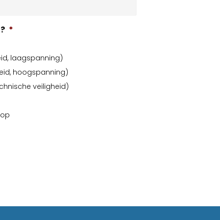
n?
*
eid, laagspanning)
gheid, hoogspanning)
echnische veiligheid)
 op