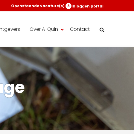
Openstaande vacature(s)
3
Inloggen portal
htgevers
Over A-Quin
Contact
age