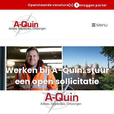
Openstaande vacature(s)
3
Inloggen portal
Menu
Werken bij A-Quin: stuur
een open sollicitatie