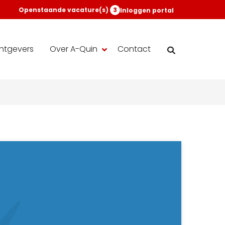
Openstaande vacature(s)
3
Inloggen portal
htgevers
Over A-Quin
Contact