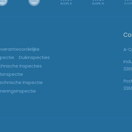
Co
ieverantwoordelijke
A-Qu
spectie
Duikinspecties
Ind
chnische Inspecties
3361
sinspectie
Pos
echnische Inspectie
336
eringsinspectie