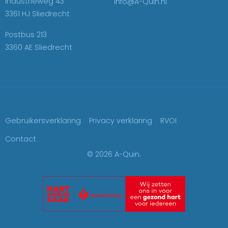
Industrieweg 43
info@A-Quin.nl
3361 HJ Sliedrecht
Postbus 213
3360 AE Sliedrecht
Gebruikersverklaring
Privacy verklaring
RVOI
Contact
© 2026 A-Quin.