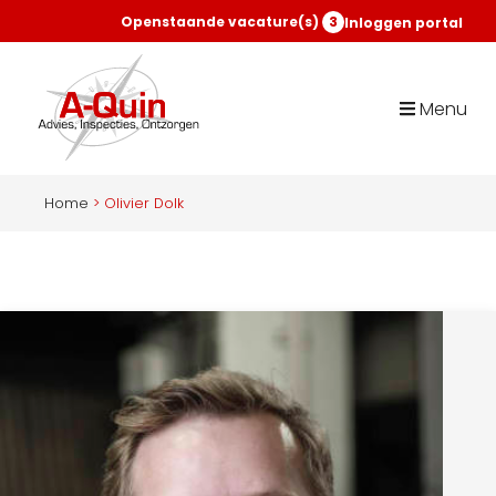
Openstaande vacature(s)
3
Inloggen portal
Menu
Home
>
Olivier Dolk