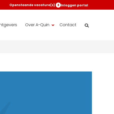
Openstaande vacature(s)
3
Inloggen portal
htgevers
Over A-Quin
Contact