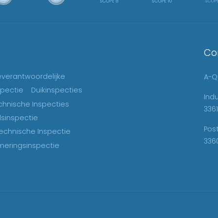
Co
ieverantwoordelijke
A-Qu
spectie
Duikinspecties
Ind
chnische Inspecties
3361
sinspectie
Pos
echnische Inspectie
336
eringsinspectie