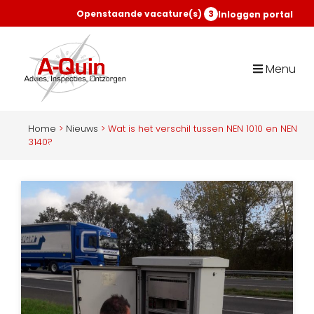
Openstaande vacature(s)
3
Inloggen portal
Menu
Home
>
Nieuws
>
Wat is het verschil tussen NEN 1010 en NEN
3140?