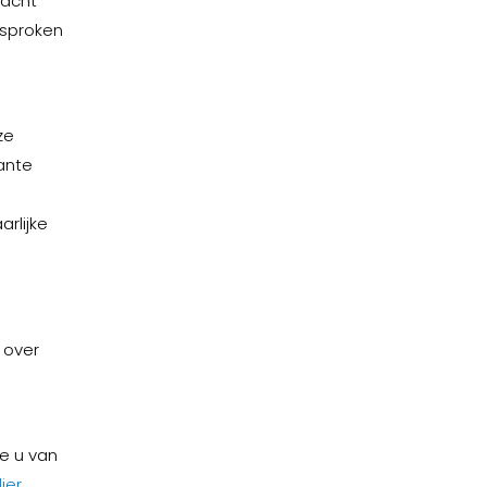
dacht
esproken
ze
ante
rlijke
 over
e
e u van
ier
.