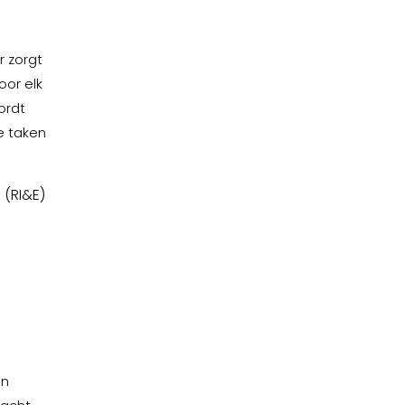
 zorgt
or elk
ordt
e taken
 (RI&E)
en