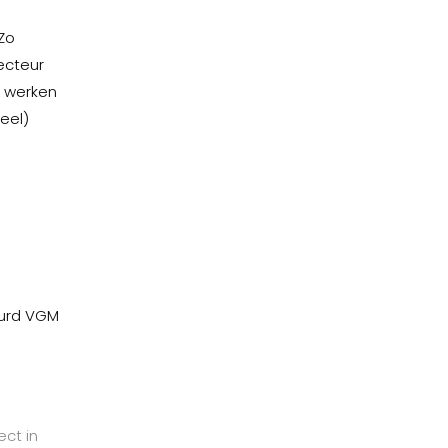
 Zo
ecteur
e werken
eel)
,
eurd VGM
ect in