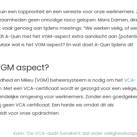
Quin een topprioriteit en een vereiste voor onze werknemers.
rkzaamheden geen onnodige risico gelopen. Mans Damen, dir
t vaak genoeg aan tijdens meetings: ”We werken veilig, of w
teedt A-Quin met het VGM-aspect extra aandacht aan (potenti
. Maar wat is het VGM aspect? En wat doet A-Quin tijdens dit
 VGM aspect?
ondheid en Milieu (VGM) beheersysteem is nodig om het
VCA-
. Met een VCA-certificaat wordt er gezorgd voor een veilige
iendelijke omgeving voor werknemers. Zonder een goedgek
 geen VCA certificaat. Een harde eis omdat dit als
eldt voor onze opdrachten.
Karin: ‘De VCA-audit betekent dat ieder veiligheidsasp