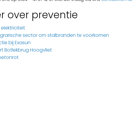
r over preventie
lektriciteit
 agrarische sector om stalbranden te voorkomen
tie bij Exasun
t Botlekbrug Hoogvliet
betonrot