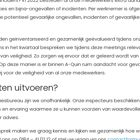
k incident? In 2022 besteden al onze medewerkers extra aan
aties en bijna-ongevallen of incidenten. Per werknemer is afg
 potentieel gevaarlijke ongevallen, incidenten of gevaarlijke
en geïnventariseerd en gezamenlijk geëvalueerd tijdens on
s in het kwartaal bespreken we tijdens deze meetings relev
an veiligheid. Zo zorgen wij ervoor dat er geleerd wordt van
. Op deze manier is er binnen A-Quin ruim aandacht voor gevaa
wij voor de veiligheid van al onze medewerkers.
aten uitvoeren?
viesbureau zijn we onafhankelijk. Onze inspecteurs beschikken
is en ervaring waarmee ze u kunnen voorzien van waardevoll
r advies.
esprek maken we graag kennis en kijken we gezamenlijk hoe w
l ons op 0184 – 41 07 12 of stel uw vraag via ons
contactformul