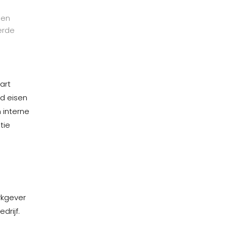
den
erde
art
ld eisen
 interne
tie
rkgever
drijf.