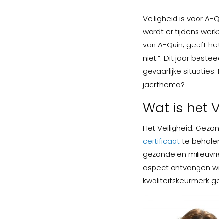
Veiligheid is voor A-
wordt er tijdens we
van A-Quin, geeft he
niet.”. Dit jaar bes
gevaarlijke situaties
jaarthema?
Wat is het
Het Veiligheid, Gez
certificaat
te behalen
gezonde en milieuvr
aspect ontvangen wij
kwaliteitskeurmerk g