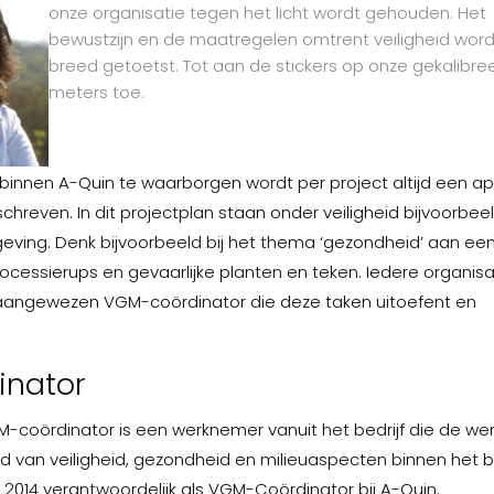
onze organisatie tegen het licht wordt gehouden. Het
bewustzijn en de maatregelen omtrent veiligheid wor
breed getoetst. Tot aan de stickers op onze gekalibre
meters toe.
innen A-Quin te waarborgen wordt per project altijd een ap
hreven. In dit projectplan staan onder veiligheid bijvoorbee
ving. Denk bijvoorbeeld bij het thema ‘gezondheid’ aan een
ocessierups en gevaarlijke planten en teken. Iedere organisa
aangewezen VGM-coördinator die deze taken uitoefent en
nator
coördinator is een werknemer vanuit het bedrijf die de we
d van veiligheid, gezondheid en milieuaspecten binnen het be
 2014 verantwoordelijk als VGM-Coördinator bij A-Quin.