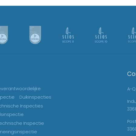
Co
ieverantwoordelijke
A-Qu
spectie
Duikinspecties
Ind
chnische Inspecties
3361
sinspectie
Pos
echnische Inspectie
336
eringsinspectie