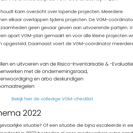
houdt Karin overzicht over lopende projecten. Meerdere
n elkaar overlappen tijdens projecten. De VGM-coördinator
kzaamheden geen gevaar geven aan uitvoerende partijen. Vo
een apart VGM-plan gemaakt en voor alle kleine projecten w
lan opgesteld. Daarnaast voert de VGM-coördinator meerder
llen en uitvoeren van de Risico-Inventarisatie & -Evaluatie
menwerken met de ondernemingsraad,
genwoordiging en arbo deskundigen
rbomaatregelen
Bekijk hier de volledige VGM-checklist
hema 2022
vaarlijke situatie? Of een situatie die bijna escaleerde in e