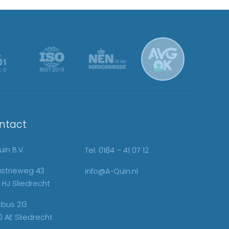
ntact
in B.V.
Tel. 0184 – 41 07 12
ustrieweg 43
info@A-Quin.nl
 HJ Sliedrecht
tbus 213
0 AE Sliedrecht