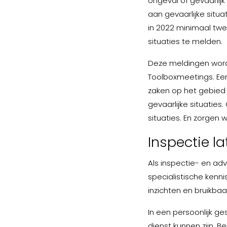
ongeval of gevaarlij
aan gevaarlijke situ
in 2022 minimaal twee
situaties te melden.
Deze meldingen word
Toolboxmeetings. Een
zaken op het gebied v
gevaarlijke situaties
situaties. En zorgen 
Inspectie l
Als inspectie- en ad
specialistische kenn
inzichten en bruikbaa
In een persoonlijk g
dienst kunnen zijn. Be