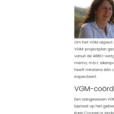
Om het VGM aspect b
VGM-projectplan gesc
vanuit de ARBO-wetge
memo, m.b.t. eikenpr
heeft minstens één 
inspecteert.
VGM-coördi
Een aangewezen VGM-
bijstaat op het gebie
Karin Coonen is sinds