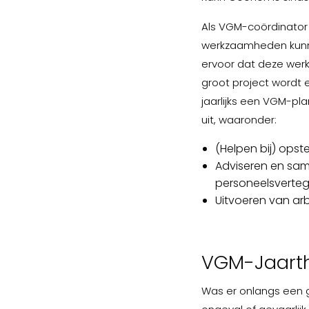
Als VGM-coördinator 
werkzaamheden kunne
ervoor dat deze wer
groot project wordt 
jaarlijks een VGM-p
uit, waaronder:
(Helpen bij) opste
Adviseren en sa
personeelsverte
Uitvoeren van a
VGM-Jaart
Was er onlangs een ge