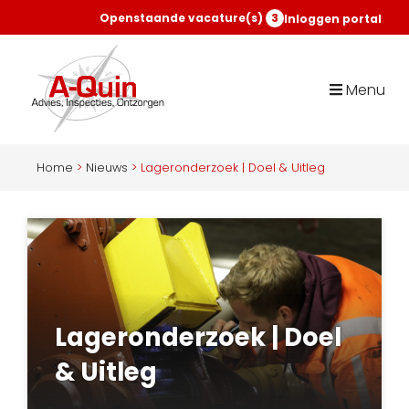
Openstaande vacature(s)
3
Inloggen portal
Menu
Home
>
Nieuws
>
Lageronderzoek | Doel & Uitleg
Lageronderzoek | Doel
& Uitleg